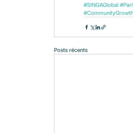
#SINGAGlobal
#Par
#CommunityGrowt
Posts récents