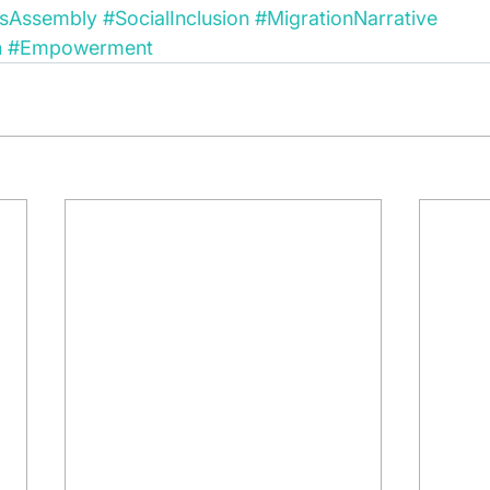
isAssembly
#SocialInclusion
#MigrationNarrative
h
#Empowerment