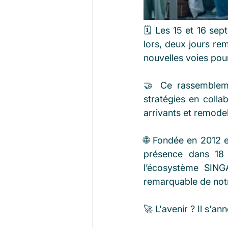
🗓️ Les 15 et 16 se
lors, deux jours rem
nouvelles voies pou
🤝 Ce rassembleme
stratégies en colla
arrivants et remodele
🌐 Fondée en 2012 e
présence dans 18 
l’écosystème SING
remarquable de no
🚀 L'avenir ? Il s'a