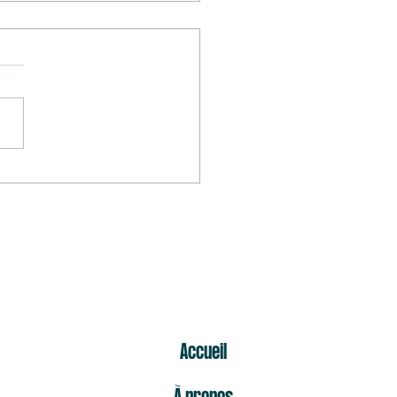
mier « non » est celui qui fait
s mal
ER
Accueil