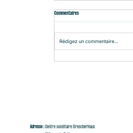
Commentaires
Rédigez un commentaire...
Agenda du Mois (Août)
Adresse :
Centre sociétaire DrescherHaus