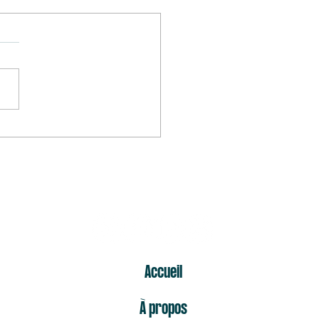
mier « non » est celui qui fait
s mal
ER
Accueil
À propos