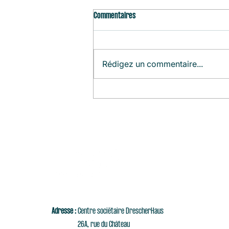
Commentaires
Rédigez un commentaire...
Agenda du Mois (Août)
Adresse :
Centre sociétaire DrescherHaus
26A, rue du Château