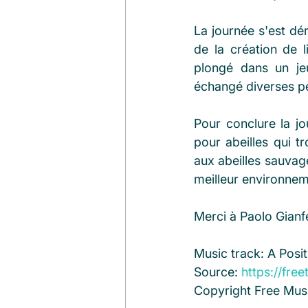
La journée s'est dé
de la création de 
plongé dans un je
échangé diverses pe
Pour conclure la j
pour abeilles qui t
aux abeilles sauvage
meilleur environneme
Merci à Paolo Gianf
Music track: A Posit
Source: 
https://fre
Copyright Free Musi