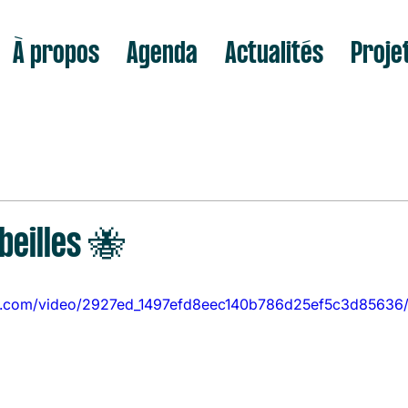
À propos
Agenda
Actualités
Proje
beilles 🐝
tic.com/video/2927ed_1497efd8eec140b786d25ef5c3d85636/