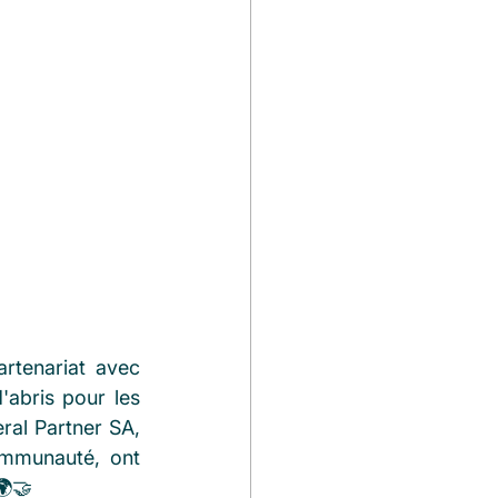
tenariat avec 
abris pour les 
ral Partner SA, 
ommunauté, ont 
🌍🤝 